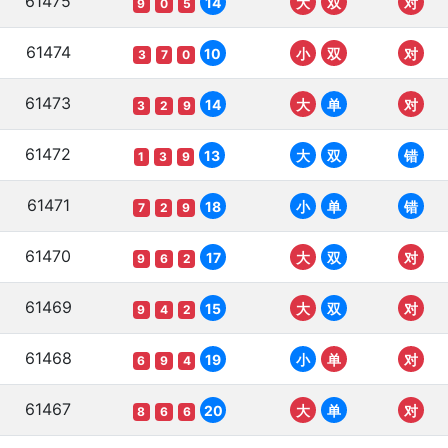
61475
14
大
双
对
9
0
5
61474
10
小
双
对
3
7
0
61473
14
大
单
对
3
2
9
61472
13
大
双
错
1
3
9
61471
18
小
单
错
7
2
9
61470
17
大
双
对
9
6
2
61469
15
大
双
对
9
4
2
61468
19
小
单
对
6
9
4
61467
20
大
单
对
8
6
6