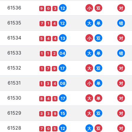
61536
12
小
双
对
9
0
3
61535
12
大
单
错
7
1
4
61534
13
小
双
对
5
4
4
61533
04
大
单
错
1
1
2
61532
17
大
双
对
1
7
9
61531
08
小
单
对
1
3
4
61530
17
大
单
对
8
4
5
61529
15
大
双
对
3
3
9
61528
12
大
双
对
7
0
5