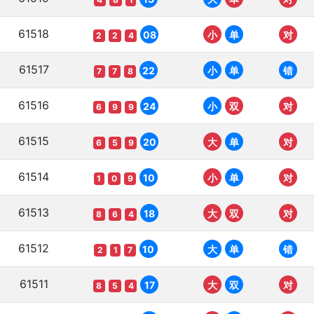
61518
08
小
单
对
2
2
4
61517
22
小
单
错
7
7
8
61516
24
小
双
对
6
9
9
61515
20
大
单
对
6
5
9
61514
10
小
单
对
1
0
9
61513
18
大
双
对
8
6
4
61512
10
大
单
错
2
1
7
61511
17
大
双
对
8
5
4