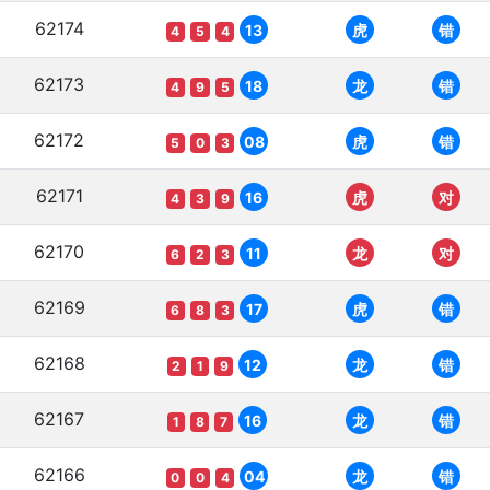
62174
13
虎
错
4
5
4
62173
18
龙
错
4
9
5
62172
08
虎
错
5
0
3
62171
16
虎
对
4
3
9
62170
11
龙
对
6
2
3
62169
17
虎
错
6
8
3
62168
12
龙
错
2
1
9
62167
16
龙
错
1
8
7
62166
04
龙
错
0
0
4