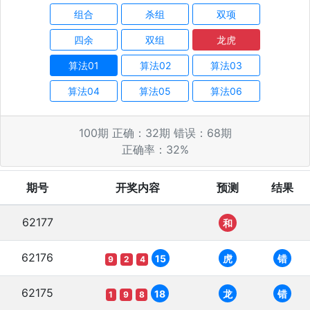
组合
杀组
双项
四余
双组
龙虎
算法01
算法02
算法03
算法04
算法05
算法06
100
期 正确：
32
期 错误：
68
期
正确率：
32
%
期号
开奖内容
预测
结果
62177
和
62176
15
虎
错
9
2
4
62175
18
龙
错
1
9
8