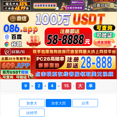
9
+
2
+
4
=
15
-
大
单
加拿大
加拿大西
台湾
比特币