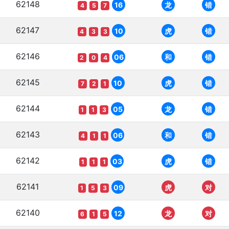
62148
16
龙
错
4
5
7
62147
10
虎
错
4
3
3
62146
06
和
错
2
0
4
62145
10
虎
错
7
2
1
62144
05
龙
错
1
1
3
62143
06
和
错
4
1
1
62142
03
虎
错
1
1
1
62141
09
虎
对
1
5
3
62140
12
龙
对
6
1
5