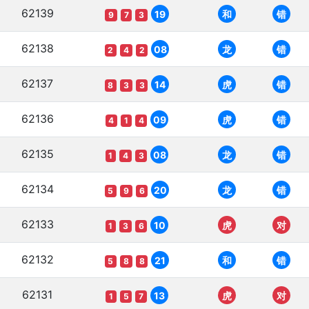
62139
19
和
错
9
7
3
62138
08
龙
错
2
4
2
62137
14
虎
错
8
3
3
62136
09
虎
错
4
1
4
62135
08
龙
错
1
4
3
62134
20
龙
错
5
9
6
62133
10
虎
对
1
3
6
62132
21
和
错
5
8
8
62131
13
虎
对
1
5
7