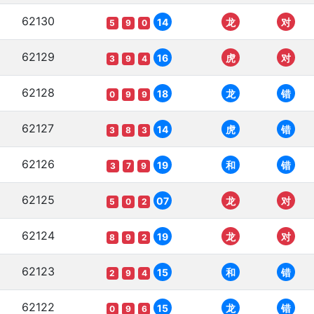
62130
14
龙
对
5
9
0
62129
16
虎
对
3
9
4
62128
18
龙
错
0
9
9
62127
14
虎
错
3
8
3
62126
19
和
错
3
7
9
62125
07
龙
对
5
0
2
62124
19
龙
对
8
9
2
62123
15
和
错
2
9
4
62122
15
龙
错
0
9
6