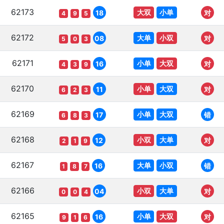
62173
大双
小单
18
对
4
9
5
62172
大单
小双
08
对
5
0
3
62171
小单
大双
16
对
4
3
9
62170
小单
大双
11
对
6
2
3
62169
小单
大双
17
错
6
8
3
62168
小双
大单
12
对
2
1
9
62167
大单
小双
16
错
1
8
7
62166
小双
大单
04
对
0
0
4
62165
小单
大双
16
对
9
1
6