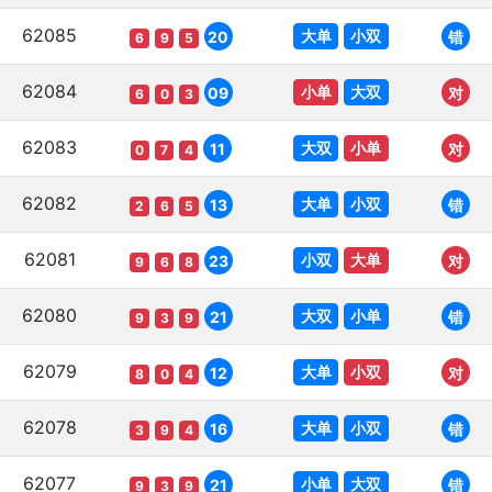
62085
大单
小双
20
错
6
9
5
62084
小单
大双
09
对
6
0
3
62083
大双
小单
11
对
0
7
4
62082
大单
小双
13
错
2
6
5
62081
小双
大单
23
对
9
6
8
62080
大双
小单
21
错
9
3
9
62079
大单
小双
12
对
8
0
4
62078
大单
小双
16
错
3
9
4
62077
小单
大双
21
错
9
3
9