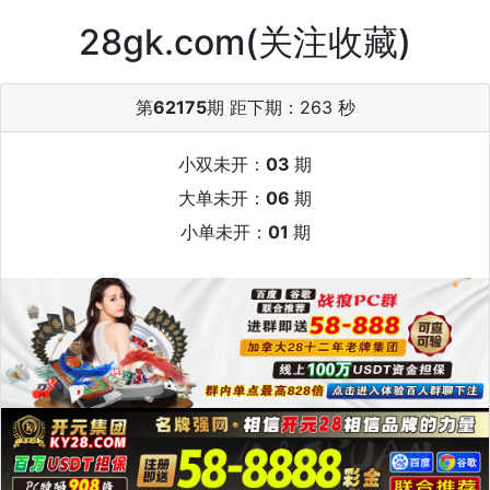
28gk.com(关注收藏)
第
62175
期 距下期：
262 秒
小双未开：
03
期
大单未开：
06
期
小单未开：
01
期