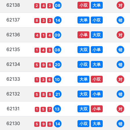
62138
小双
大单
08
对
2
4
2
62137
大单
小双
14
错
8
3
3
62136
小单
大双
09
对
4
1
4
62135
大双
小单
08
错
1
4
3
62134
小双
大单
20
错
5
9
6
62133
大单
小双
10
对
1
3
6
62132
大双
小单
21
错
5
8
8
62131
大双
小单
13
对
1
5
7
62130
小双
大单
14
错
5
9
0