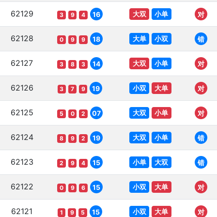
62129
大双
小单
16
对
3
9
4
62128
大单
小双
18
错
0
9
9
62127
大双
小单
14
对
3
8
3
62126
小双
大单
19
对
3
7
9
62125
大双
小单
07
对
5
0
2
62124
大双
小单
19
错
8
9
2
62123
小单
大双
15
错
2
9
4
62122
小双
大单
15
对
0
9
6
62121
小双
大单
15
对
1
9
5