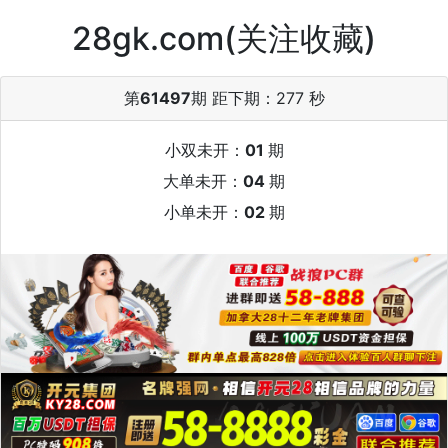
28gk.com(关注收藏)
第
61497
期 距下期：
276 秒
小双未开：
01
期
大单未开：
04
期
小单未开：
02
期