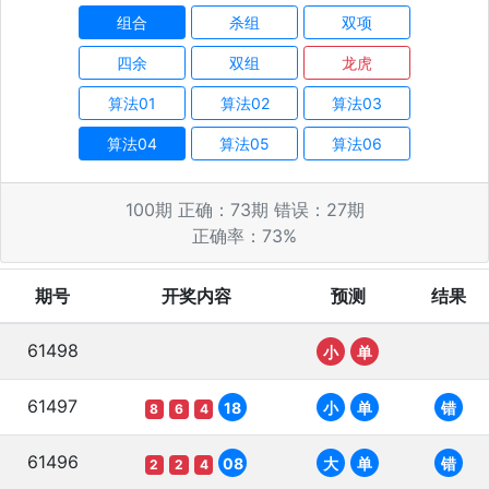
组合
杀组
双项
四余
双组
龙虎
算法01
算法02
算法03
算法04
算法05
算法06
100
期 正确：
73
期 错误：
27
期
正确率：
73
%
期号
开奖内容
预测
结果
61498
小
单
61497
18
小
单
错
8
6
4
61496
08
大
单
错
2
2
4