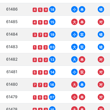
61486
18
小
单
错
4
5
9
61485
15
大
单
对
4
5
6
61484
19
小
双
错
3
7
9
61483
03
大
双
错
1
0
2
61482
13
大
单
对
3
8
2
61481
14
小
双
对
5
3
6
61480
16
大
单
对
7
7
2
61479
07
小
单
对
1
0
6
61478
15
大
单
对
9
4
2