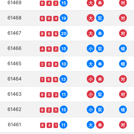
61469
15
大
单
对
9
4
2
61468
19
大
双
对
6
9
4
61467
20
大
单
对
8
6
6
61466
15
小
双
错
4
9
2
61465
10
大
单
错
2
0
8
61464
13
小
单
对
1
6
6
61463
11
小
双
对
8
0
3
61462
15
小
双
错
8
2
5
61461
11
大
单
对
6
4
1