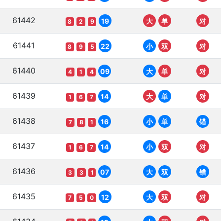
61442
19
大
单
对
8
2
9
61441
22
小
双
对
8
9
5
61440
09
大
单
对
4
1
4
61439
14
大
单
对
1
6
7
61438
16
小
单
错
7
8
1
61437
14
小
双
对
1
6
7
61436
07
大
双
错
3
3
1
61435
12
大
双
对
7
5
0