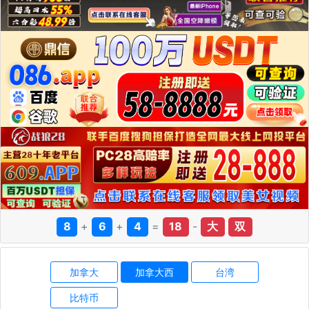
8
+
6
+
4
=
18
-
大
双
加拿大
加拿大西
台湾
比特币