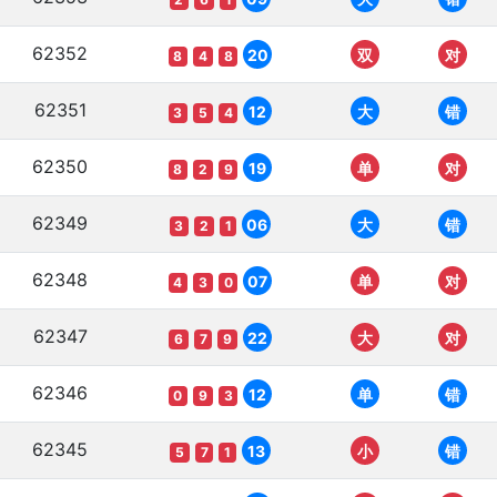
62352
20
双
对
8
4
8
62351
12
大
错
3
5
4
62350
19
单
对
8
2
9
62349
06
大
错
3
2
1
62348
07
单
对
4
3
0
62347
22
大
对
6
7
9
62346
12
单
错
0
9
3
62345
13
小
错
5
7
1