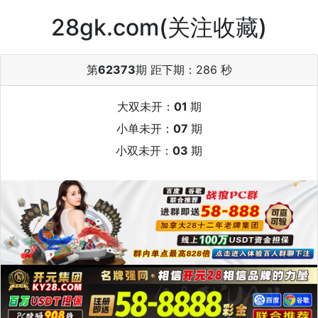
28gk.com(关注收藏)
第
62373
期 距下期：
286 秒
大双未开：
01
期
小单未开：
07
期
小双未开：
03
期