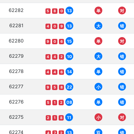
62282
13
单
对
5
8
0
62281
13
大
错
4
0
9
62280
15
单
对
9
0
6
62279
10
大
错
4
4
2
62278
14
单
错
4
4
6
62277
22
小
错
9
5
8
62276
08
单
错
5
1
2
62275
11
小
对
2
1
8
62274
13
双
错
4
7
2