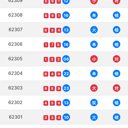
62309
12
小
对
5
6
1
62308
16
单
错
6
9
1
62307
13
大
错
6
3
4
62306
16
单
错
1
7
8
62305
06
小
对
1
3
2
62304
22
单
错
9
4
9
62303
23
大
对
9
5
9
62302
13
双
错
4
5
4
62301
10
大
错
3
3
4