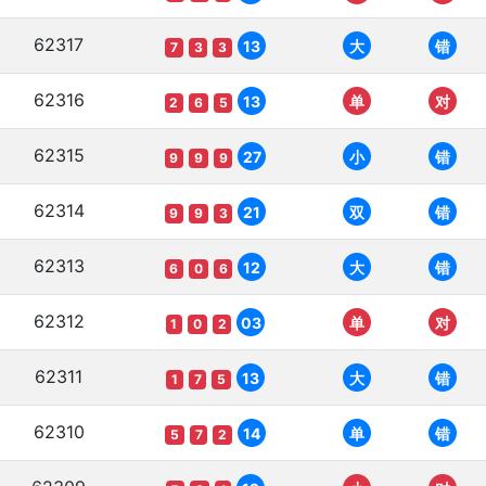
62317
13
大
错
7
3
3
62316
13
单
对
2
6
5
62315
27
小
错
9
9
9
62314
21
双
错
9
9
3
62313
12
大
错
6
0
6
62312
03
单
对
1
0
2
62311
13
大
错
1
7
5
62310
14
单
错
5
7
2