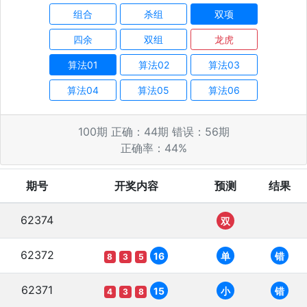
组合
杀组
双项
四余
双组
龙虎
算法01
算法02
算法03
算法04
算法05
算法06
100
期 正确：
44
期 错误：
56
期
正确率：
44
%
期号
开奖内容
预测
结果
62374
双
62372
16
单
错
8
3
5
62371
15
小
错
4
3
8