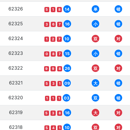
62326
14
单
错
5
1
8
62325
16
小
错
3
6
7
62324
10
双
对
1
2
7
62323
15
小
错
0
8
7
62322
26
双
对
9
9
8
62321
09
大
错
5
3
1
62320
03
双
错
1
1
1
62319
16
大
对
5
3
8
62318
10
双
对
5
4
1