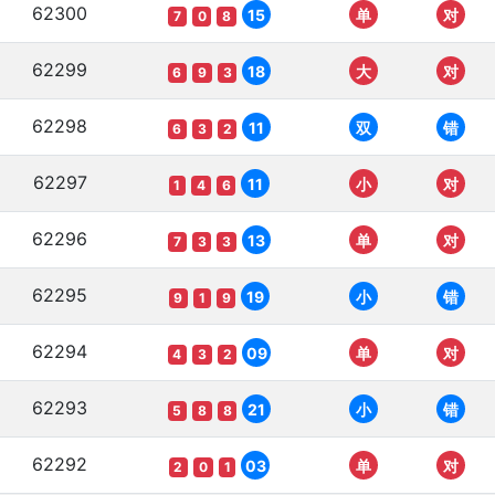
62300
15
单
对
7
0
8
62299
18
大
对
6
9
3
62298
11
双
错
6
3
2
62297
11
小
对
1
4
6
62296
13
单
对
7
3
3
62295
19
小
错
9
1
9
62294
09
单
对
4
3
2
62293
21
小
错
5
8
8
62292
03
单
对
2
0
1