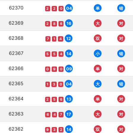
62370
04
单
错
2
2
0
62369
16
大
对
2
8
6
62368
12
双
对
7
1
4
62367
14
小
错
5
5
4
62366
09
单
对
0
9
0
62365
04
大
错
1
3
0
62364
13
单
对
2
5
6
62363
17
大
对
6
4
7
62362
14
双
对
9
3
2