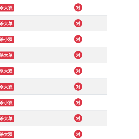
杀大双
对
杀大单
对
杀小双
对
杀大单
对
杀大双
对
杀大双
对
杀小双
对
杀大单
对
杀大双
对