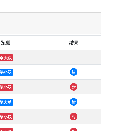
预测
结果
杀大双
杀小双
错
杀小双
对
杀大单
错
杀小双
对