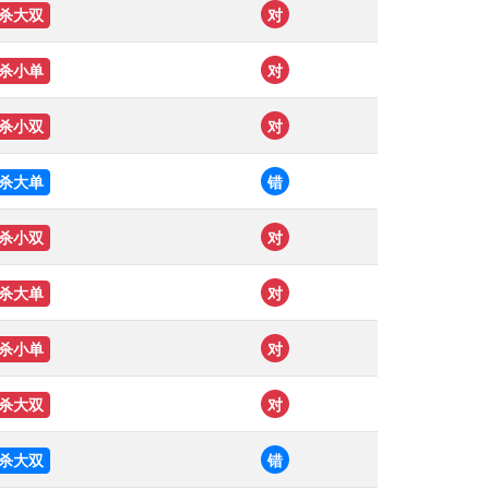
杀大双
对
杀小单
对
杀小双
对
杀大单
错
杀小双
对
杀大单
对
杀小单
对
杀大双
对
杀大双
错