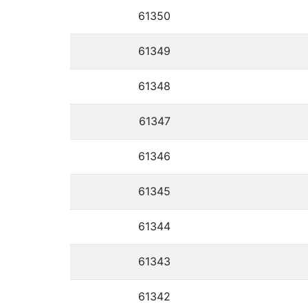
61350
61349
61348
61347
61346
61345
61344
61343
61342