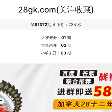
28gk.com(关注收藏)
第
61372
期 距下期：
233 秒
大双未开：
01
期
大单未开：
02
期
小单未开：
03
期